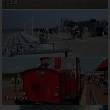
| Juist
| Norderney
| Langeoog