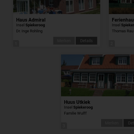
Haus Admiral
Ferienhau
Insel
Spiekeroog
Insel
Spieke
Dr. Inge Rohling
Thomas Rau
Merken
Details
1
2
Huus Utkiek
Insel
Spiekeroog
Familie Wulff
Merken
Det
3