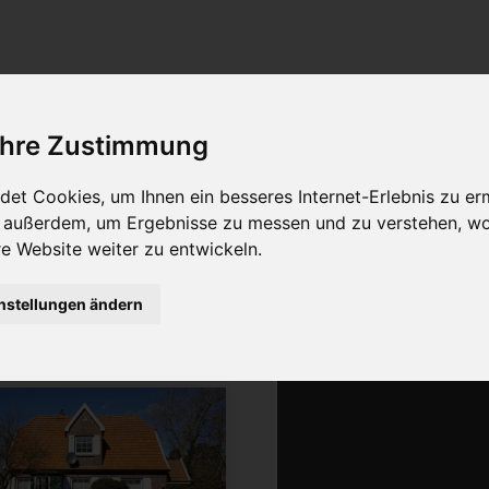
Freie Unterkünfte
 Ihre Zustimmung
ilter:
2
Merkliste:
0
et Cookies, um Ihnen ein besseres Internet-Erlebnis zu er
r außerdem, um Ergebnisse zu messen und zu verstehen, w
keroog
 Website weiter zu entwickeln.
ser
nstellungen ändern