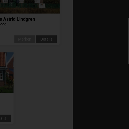
s Astrid Lindgren
roog
Merken
Details
ails