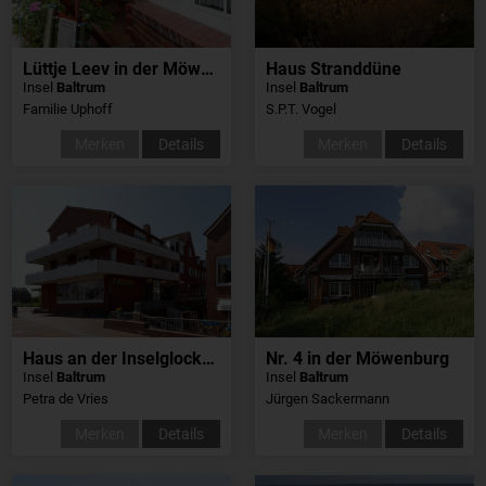
Lüttje Leev in der Möwenburg
Haus Stranddüne
Insel
Baltrum
Insel
Baltrum
Familie Uphoff
S.P.T. Vogel
Merken
Details
Merken
Details
Haus an der Inselglocke, Whg18
Nr. 4 in der Möwenburg
Insel
Baltrum
Insel
Baltrum
Petra de Vries
Jürgen Sackermann
Merken
Details
Merken
Details