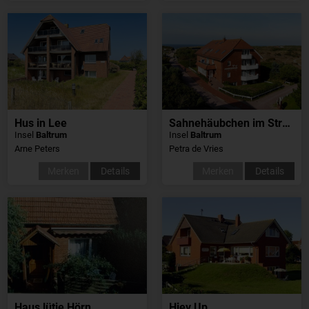
Hus in Lee
Sahnehäubchen im Strandschlösschen
Insel
Baltrum
Insel
Baltrum
Arne Peters
Petra de Vries
Merken
Details
Merken
Details
Haus lütje Hörn
Hiev Up