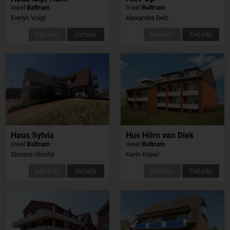
Insel
Baltrum
Insel
Baltrum
Evelyn Voigt
Alexandra Belz
Merken
Details
Merken
Details
Haus Sylvia
Hus Hörn van Diek
Insel
Baltrum
Insel
Baltrum
Simone Ulrichs
Karin Küper
Merken
Details
Merken
Details