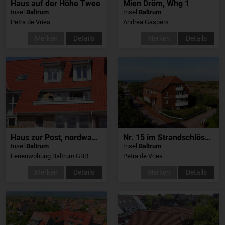
Haus auf der Höhe Twee
Mien Dröm, Whg 1
Insel
Baltrum
Insel
Baltrum
Petra de Vries
Andrea Gaspers
Merken
Details
Merken
Details
Haus zur Post, nordwaerts
Nr. 15 im Strandschlösschen
Insel
Baltrum
Insel
Baltrum
Ferienwohung Baltrum GBR
Petra de Vries
Merken
Details
Merken
Details