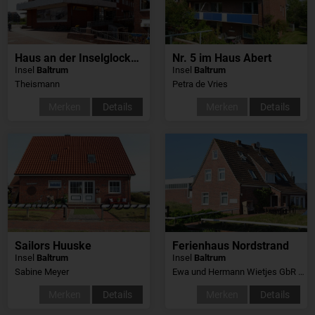
Haus an der Inselglocke, Whg20
Nr. 5 im Haus Abert
Insel
Baltrum
Insel
Baltrum
Theismann
Petra de Vries
Merken
Details
Merken
Details
Sailors Huuske
Ferienhaus Nordstrand
Insel
Baltrum
Insel
Baltrum
Sabine Meyer
Ewa und Hermann Wietjes GbR Ferienhäuser
Merken
Details
Merken
Details