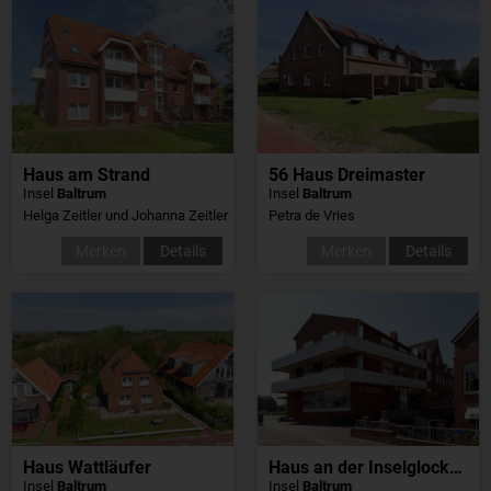
Haus am Strand
56 Haus Dreimaster
Insel
Baltrum
Insel
Baltrum
Helga Zeitler und Johanna Zeitler
Petra de Vries
Merken
Details
Merken
Details
Haus Wattläufer
Haus an der Inselglocke, Whg8
Insel
Baltrum
Insel
Baltrum