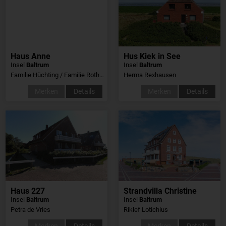
Haus Anne
Hus Kiek in See
Insel
Baltrum
Insel
Baltrum
Familie Hüchting / Familie Rothengaß
Herma Rexhausen
Merken
Details
Merken
Details
Haus 227
Strandvilla Christine
Insel
Baltrum
Insel
Baltrum
Petra de Vries
Riklef Lotichius
Merken
Details
Merken
Details