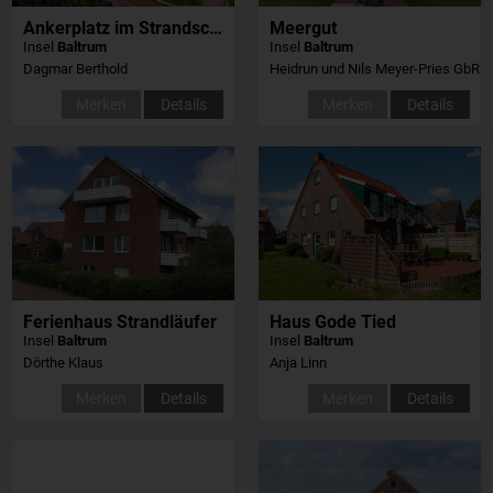
Ankerplatz im Strandschlösschen
Meergut
Insel
Baltrum
Insel
Baltrum
Dagmar Berthold
Heidrun und Nils Meyer-Pries GbR
Merken
Details
Merken
Details
Ferienhaus Strandläufer
Haus Gode Tied
Insel
Baltrum
Insel
Baltrum
Dörthe Klaus
Anja Linn
Merken
Details
Merken
Details