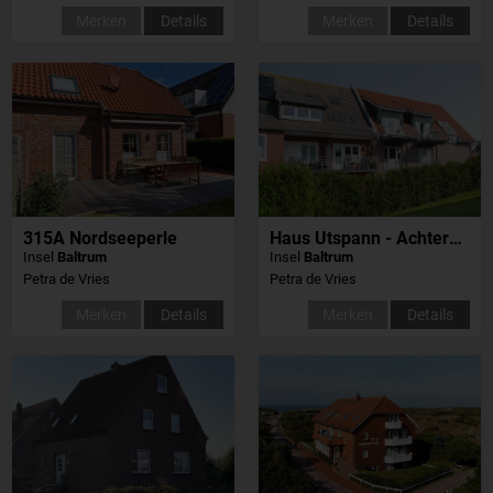
Merken
Details
Merken
Details
315A Nordseeperle
Haus Utspann - Achtern Brack
Insel
Baltrum
Insel
Baltrum
Petra de Vries
Petra de Vries
Merken
Details
Merken
Details