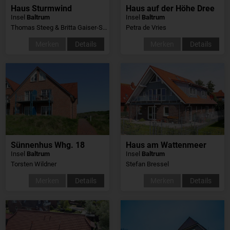
Haus Sturmwind
Haus auf der Höhe Dree
Insel
Baltrum
Insel
Baltrum
Thomas Steeg & Britta Gaiser-Steeg
Petra de Vries
Merken
Details
Merken
Details
Sünnenhus Whg. 18
Haus am Wattenmeer
Insel
Baltrum
Insel
Baltrum
Torsten Wildner
Stefan Bressel
Merken
Details
Merken
Details