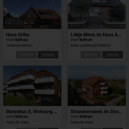
Haus Gritta
Lüttje Mima im Haus Abert
Insel
Baltrum
Insel
Baltrum
Johanna Heiken
Anke und Bernd Fröhlich
Merken
Details
Merken
Details
Dünenhus II, Wohnung 20
Strandversteek im Strandschlösschen
Insel
Baltrum
Insel
Baltrum
Petra de Vries
Petra de Vries