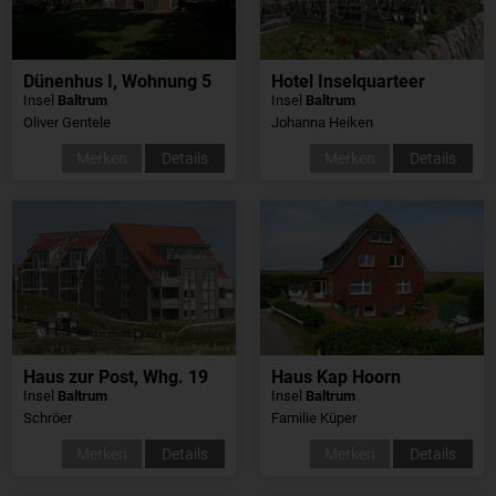
Dünenhus I, Wohnung 5
Hotel Inselquarteer
Insel
Baltrum
Insel
Baltrum
Oliver Gentele
Johanna Heiken
Merken
Details
Merken
Details
Haus zur Post, Whg. 19
Haus Kap Hoorn
Insel
Baltrum
Insel
Baltrum
Schröer
Familie Küper
Merken
Details
Merken
Details