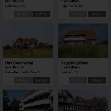
Insel
Baltrum
Insel
Baltrum
Petra de Vries
Johanna Heiken
Merken
Details
Merken
Details
Hus Godenwind
Haus Rauschen
Insel
Baltrum
Insel
Baltrum
Heinz-Bernhard Schmidt
Familie Roth
Merken
Details
Merken
Details