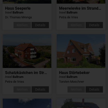
Haus Seeperle
Meerwievke im Strandschlösschen
Insel
Baltrum
Insel
Baltrum
Dr. Thomas Mronga
Petra de Vries
Merken
Details
Merken
Details
Schatzkästchen im Strandschlösschen
Haus Störtebeker
Insel
Baltrum
Insel
Baltrum
Petra de Vries
Torsten Moschner
Merken
Details
Merken
Details