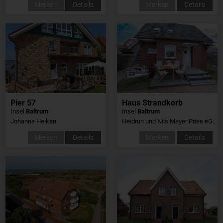
Merken
Details
Merken
Details
Pier 57
Haus Strandkorb
Insel
Baltrum
Insel
Baltrum
Johanna Heiken
Heidrun und Nils Meyer Pries eGbR
Merken
Details
Merken
Details