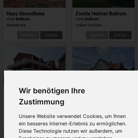
Haus Strandliebe
Zweite Heimat Baltrum
Insel
Baltrum
Insel
Baltrum
Strandcafé
Volker Schlüter
Merken
Details
Merken
Details
Wir benötigen Ihre
Haus an der Inselglocke, Whg19
Haus Meereswoge
Zustimmung
Insel
Baltrum
Insel
Baltrum
Petra de Vries
Familie Scheffer
Unsere Website verwendet Cookies, um Ihnen
Merken
Details
Merken
Details
ein besseres Internet-Erlebnis zu ermöglichen.
Diese Technologie nutzen wir außerdem, um