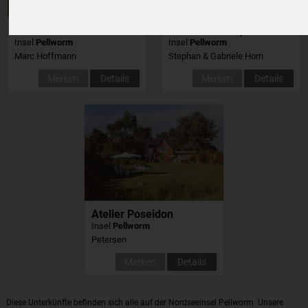
Kiek in't Land
Ferienhaus Kap Horn
Insel
Pellworm
Insel
Pellworm
Marc Hoffmann
Stephan & Gabriele Horn
Merken
Details
Merken
Details
Atelier Poseidon
Insel
Pellworm
Petersen
Merken
Details
Diese Unterkünfte befinden sich alle auf der Nordseeinsel Pellworm. Unsere