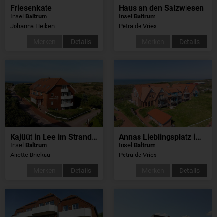
Friesenkate
Haus an den Salzwiesen
Insel
Baltrum
Insel
Baltrum
Johanna Heiken
Petra de Vries
Merken
Details
Merken
Details
Kajüüt in Lee im Strandschlösschen
Annas Lieblingsplatz im Sünnenhus
Insel
Baltrum
Insel
Baltrum
Anette Brickau
Petra de Vries
Merken
Details
Merken
Details