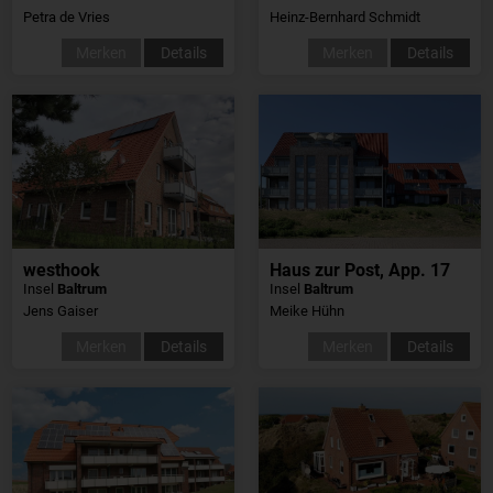
Petra de Vries
Heinz-Bernhard Schmidt
Merken
Details
Merken
Details
westhook
Haus zur Post, App. 17
Insel
Baltrum
Insel
Baltrum
Jens Gaiser
Meike Hühn
Merken
Details
Merken
Details