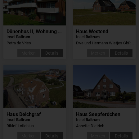
Dünenhus II, Wohnung 20
Haus Westend
Insel
Baltrum
Insel
Baltrum
Petra de Vries
Ewa und Hermann Wietjes GbR Ferienhäuser
Merken
Details
Merken
Details
Haus Deichgraf
Haus Seepferdchen
Insel
Baltrum
Insel
Baltrum
Riklef Lotichius
Annette Dietrich
Merken
Details
Merken
Details