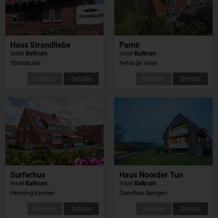
Haus Strandliebe
Pamir
Insel
Baltrum
Insel
Baltrum
Strandcafé
Petra de Vries
Merken
Details
Merken
Details
Surferhus
Haus Noorder Tun
Insel
Baltrum
Insel
Baltrum
Henning Kremer
Dorothee Bengen
Merken
Details
Merken
Details