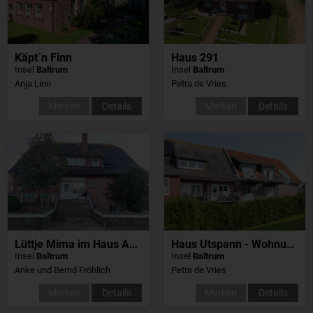
Käpt´n Finn
Haus 291
Insel
Baltrum
Insel
Baltrum
Anja Linn
Petra de Vries
Merken
Details
Merken
Details
Lüttje Mima im Haus Abert
Haus Utspann - Wohnung 3
Insel
Baltrum
Insel
Baltrum
Anke und Bernd Fröhlich
Petra de Vries
Merken
Details
Merken
Details