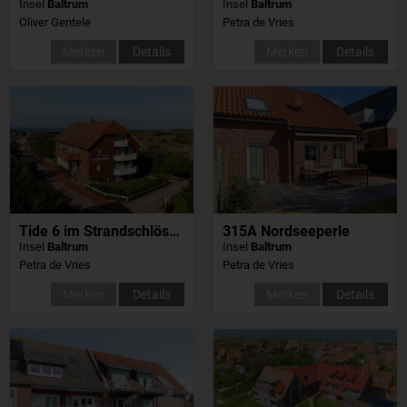
Insel
Baltrum
Insel
Baltrum
Oliver Gentele
Petra de Vries
Merken
Details
Merken
Details
Tide 6 im Strandschlösschen
315A Nordseeperle
Insel
Baltrum
Insel
Baltrum
Petra de Vries
Petra de Vries
Merken
Details
Merken
Details