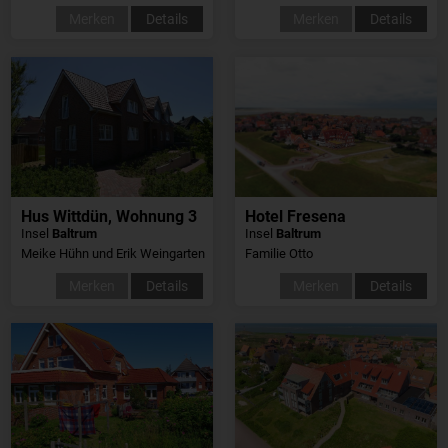
Merken
Details
Merken
Details
Hus Wittdün, Wohnung 3
Hotel Fresena
Insel
Baltrum
Insel
Baltrum
Meike Hühn und Erik Weingarten
Familie Otto
Merken
Details
Merken
Details