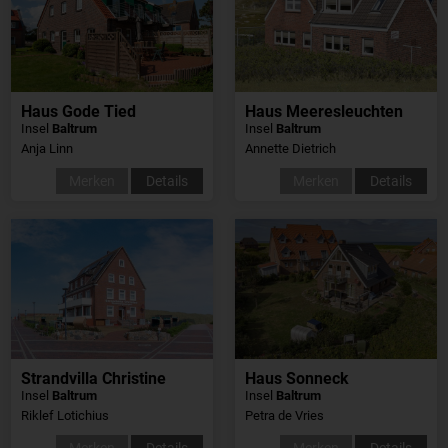
Haus Gode Tied
Haus Meeresleuchten
Insel
Baltrum
Insel
Baltrum
Anja Linn
Annette Dietrich
Merken
Details
Merken
Details
Strandvilla Christine
Haus Sonneck
Insel
Baltrum
Insel
Baltrum
Riklef Lotichius
Petra de Vries
Merken
Details
Merken
Details