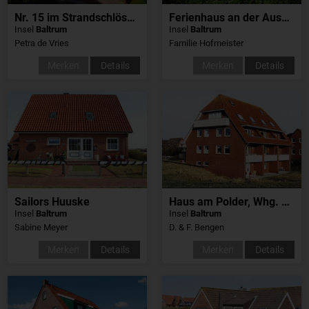
Nr. 15 im Strandschlösschen
Ferienhaus an der Aussichtsdüne
Insel
Baltrum
Insel
Baltrum
Petra de Vries
Familie Hofmeister
Merken
Details
Merken
Details
Sailors Huuske
Haus am Polder, Whg. Möwe
Insel
Baltrum
Insel
Baltrum
Sabine Meyer
D. & F. Bengen
Merken
Details
Merken
Details