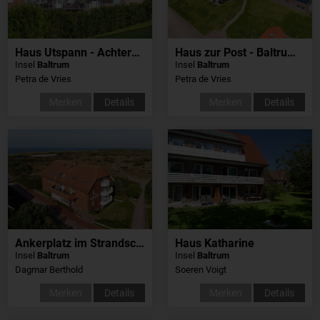
Haus Utspann - Achtern Brack
Haus zur Post - Baltrumzeit
Insel
Baltrum
Insel
Baltrum
Petra de Vries
Petra de Vries
Merken
Details
Merken
Details
Ankerplatz im Strandschlösschen
Haus Katharine
Insel
Baltrum
Insel
Baltrum
Dagmar Berthold
Soeren Voigt
Merken
Details
Merken
Details