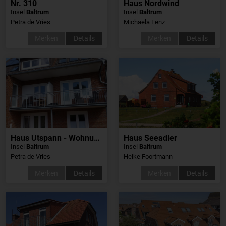
Nr. 310
Haus Nordwind
Insel
Baltrum
Insel
Baltrum
Petra de Vries
Michaela Lenz
Merken
Details
Merken
Details
Haus Utspann - Wohnung 5
Haus Seeadler
Insel
Baltrum
Insel
Baltrum
Petra de Vries
Heike Foortmann
Merken
Details
Merken
Details