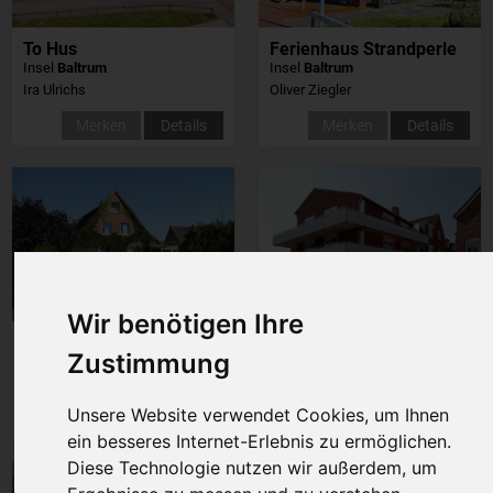
To Hus
Ferienhaus Strandperle
Insel
Baltrum
Insel
Baltrum
Ira Ulrichs
Oliver Ziegler
Merken
Details
Merken
Details
Wir benötigen Ihre
Haus Helga
Haus an der Inselglocke, Whg22
Zustimmung
Insel
Baltrum
Insel
Baltrum
Maike Steffenfauseweh
Anneliese Eitner
Unsere Website verwendet Cookies, um Ihnen
Merken
Details
Merken
Details
ein besseres Internet-Erlebnis zu ermöglichen.
Diese Technologie nutzen wir außerdem, um