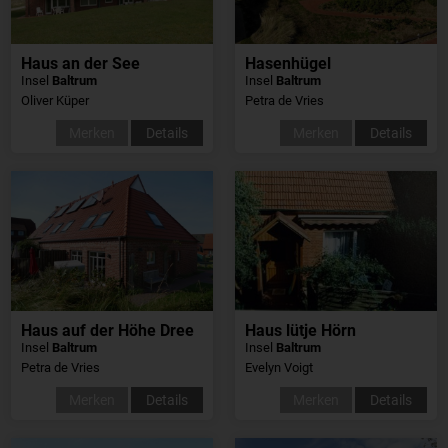
Haus an der See
Hasenhügel
Insel
Baltrum
Insel
Baltrum
Oliver Küper
Petra de Vries
Merken
Details
Merken
Details
Haus auf der Höhe Dree
Haus lütje Hörn
Insel
Baltrum
Insel
Baltrum
Petra de Vries
Evelyn Voigt
Merken
Details
Merken
Details