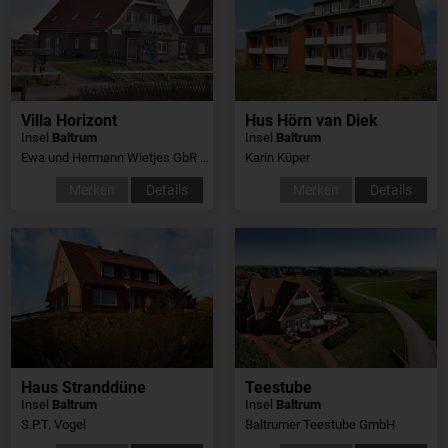
Villa Horizont
Hus Hörn van Diek
Insel
Baltrum
Insel
Baltrum
Ewa und Hermann Wietjes GbR Ferienhäuser
Karin Küper
Merken
Details
Merken
Details
Haus Stranddüne
Teestube
Insel
Baltrum
Insel
Baltrum
S.P.T. Vogel
Baltrumer Teestube GmbH