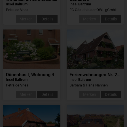
Insel
Baltrum
Insel
Baltrum
Petra de Vries
EC-Gästehäuser OWL gGmbH
Merken
Details
Merken
Details
Dünenhus I, Wohnung 4
Ferienwohnungen Nr. 222
Insel
Baltrum
Insel
Baltrum
Petra de Vries
Barbara & Hans Nannen
Merken
Details
Merken
Details