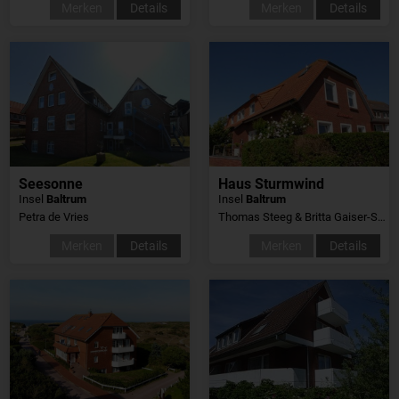
Merken
Details
Merken
Details
Seesonne
Haus Sturmwind
Insel
Baltrum
Insel
Baltrum
Petra de Vries
Thomas Steeg & Britta Gaiser-Steeg
Merken
Details
Merken
Details