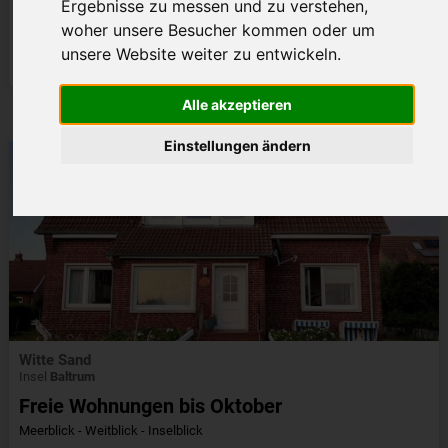
Ergebnisse zu messen und zu verstehen,
Meerblick - Weitblick - Inselblick
woher unsere Besucher kommen oder um
unsere Website weiter zu entwickeln.
Angebotszeitraum:
Details
01.03.2026 - 31.10.2026
Alle akzeptieren
Einstellungen ändern
Witte Sand
Insel
Baltrum
Freie Wohnungen bis Oktober
Meerblick - Weitblick - Inselblick