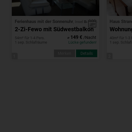
Ferienhaus mit der Sonnenuhr
Haus Stra
, Insel
Baltrum
2-Zi-Fewo mit Südwestbalkon
Wohnun
149 €
⌀
/Nacht
54m² für 1-4 Pers.
40m² für 1-3 
1 sep. Schlafräume
Lücke gefunden!
1 sep. Schla
Merken
Details
1
2