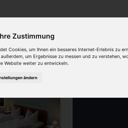
Freie Unterkünfte
 Ihre Zustimmung
8. - 15.08.
2026
Filter:
1
Merkliste:
0
et Cookies, um Ihnen ein besseres Internet-Erlebnis zu er
r außerdem, um Ergebnisse zu messen und zu verstehen, w
 Website weiter zu entwickeln.
iltern
nstellungen ändern