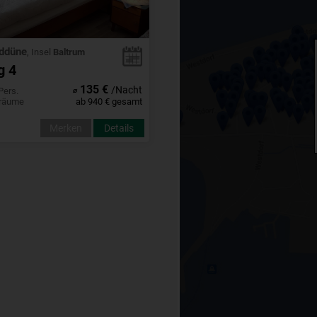
nddüne
, Insel
Baltrum
g 4
135 €
⌀
/Nacht
Pers.
fräume
ab 940 € gesamt
Merken
Details