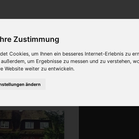
Freie Unterkünfte
 Ihre Zustimmung
:
2
Merkliste:
0
et Cookies, um Ihnen ein besseres Internet-Erlebnis zu er
r außerdem, um Ergebnisse zu messen und zu verstehen, w
rum
 Website weiter zu entwickeln.
ser
nstellungen ändern