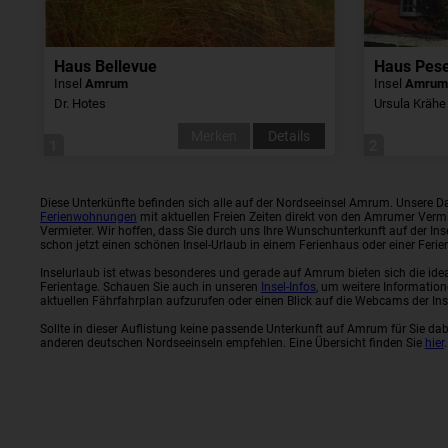
Haus Bellevue
Haus Pese
Insel
Amrum
Insel
Amru
Dr. Hotes
Ursula Krähe
Merken
Details
1
2
Diese Unterkünfte befinden sich alle auf der Nordseeinsel Amrum. Unsere D
Ferienwohnungen
mit aktuellen Freien Zeiten direkt von den Amrumer Verm
Vermieter. Wir hoffen, dass Sie durch uns Ihre Wunschunterkunft auf der 
schon jetzt einen schönen Insel-Urlaub in einem Ferienhaus oder einer Fe
Inselurlaub ist etwas besonderes und gerade auf Amrum bieten sich die id
Ferientage. Schauen Sie auch in unseren
Insel-Infos
, um weitere Information
aktuellen Fährfahrplan aufzurufen oder einen Blick auf die Webcams der Ins
Sollte in dieser Auflistung keine passende Unterkunft auf Amrum für Sie dab
anderen deutschen Nordseeinseln empfehlen. Eine Übersicht finden Sie
hier
.