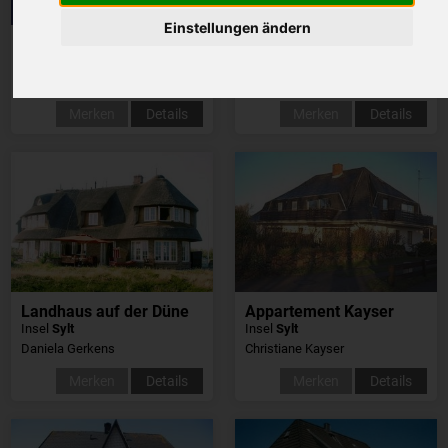
Einstellungen ändern
Ferienhaus Schlüter
Landhaus Sylter Hahn
Insel
Sylt
Insel
Sylt
Richard Schlüter
Jan Hendrik Rose
Merken
Details
Merken
Details
Landhaus auf der Düne
Appartement Kayser
Insel
Sylt
Insel
Sylt
Daniela Gerkens
Christiane Kayser
Merken
Details
Merken
Details