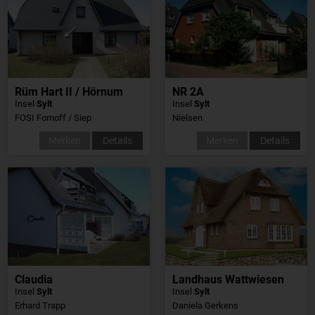
Rüm Hart II / Hörnum
NR 2A
Insel
Sylt
Insel
Sylt
FOSI Fornoff / Siep
Nielsen
Merken
Details
Merken
Details
Claudia
Landhaus Wattwiesen
Insel
Sylt
Insel
Sylt
Erhard Trapp
Daniela Gerkens