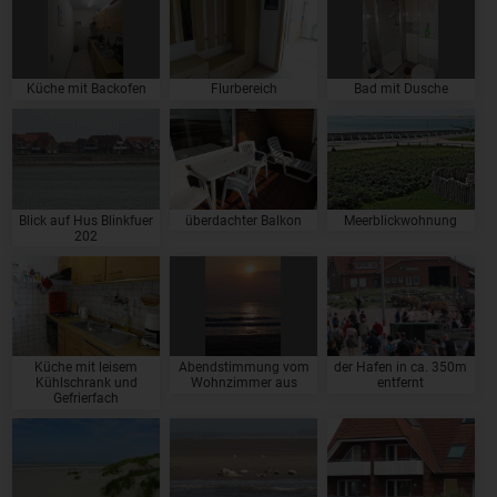
Küche mit Backofen
Flurbereich
Bad mit Dusche
Blick auf Hus Blinkfuer
überdachter Balkon
Meerblickwohnung
202
Küche mit leisem
Abendstimmung vom
der Hafen in ca. 350m
Kühlschrank und
Wohnzimmer aus
entfernt
Gefrierfach