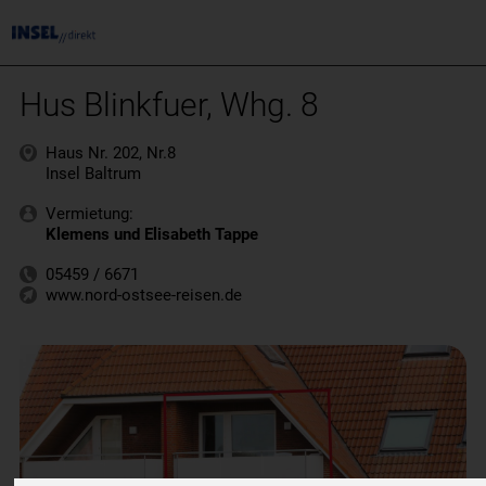
Hus Blinkfuer, Whg. 8
Haus Nr. 202, Nr.8
Insel Baltrum
Vermietung:
Klemens und Elisabeth Tappe
05459 / 6671
www.nord-ostsee-reisen.de