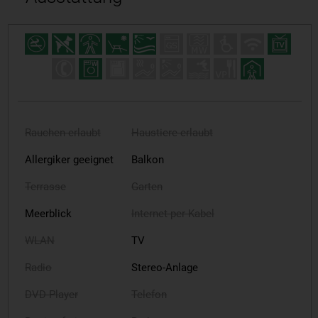
Rauchen erlaubt
Haustiere erlaubt
Allergiker geeignet
Balkon
Terrasse
Garten
Meerblick
Internet per Kabel
WLAN
TV
Radio
Stereo-Anlage
DVD-Player
Telefon