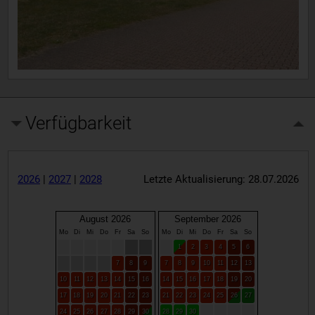
Verfügbarkeit
2026
|
2027
|
2028
Letzte Aktualisierung: 28.07.2026
August 2026
September 2026
Mo
Di
Mi
Do
Fr
Sa
So
Mo
Di
Mi
Do
Fr
Sa
So
1
2
3
4
5
6
7
8
9
7
8
9
10
11
12
13
10
11
12
13
14
15
16
14
15
16
17
18
19
20
17
18
19
20
21
22
23
21
22
23
24
25
26
27
24
25
26
27
28
29
30
28
29
30