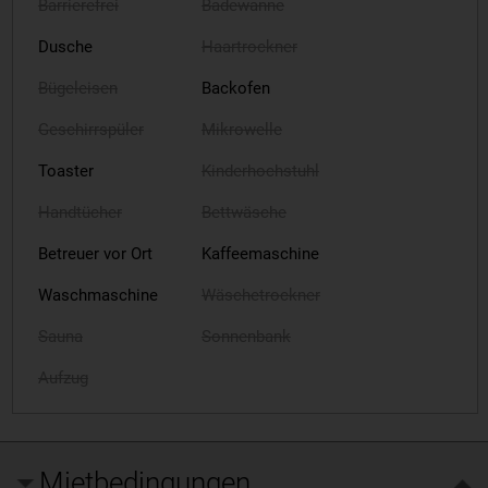
Barrierefrei
Badewanne
Dusche
Haartrockner
Bügeleisen
Backofen
Geschirrspüler
Mikrowelle
Toaster
Kinderhochstuhl
Handtücher
Bettwäsche
Betreuer vor Ort
Kaffeemaschine
Waschmaschine
Wäschetrockner
Sauna
Sonnenbank
Aufzug
Mietbedingungen