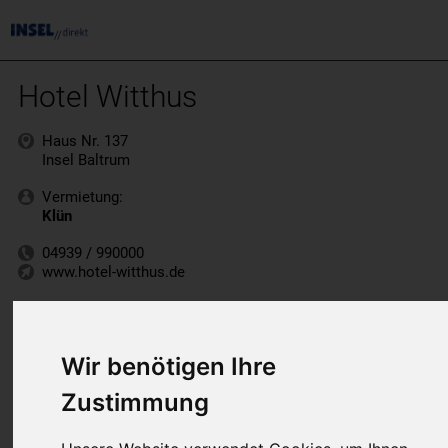
Hotel Witthus
Haus Nr. 137
Insel Baltrum
Vermietung:
Klün
04939 / 990000
www.hotel-witthus.de
Wir benötigen Ihre
Zustimmung